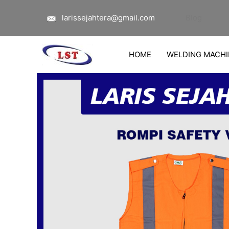
Lewati
larissejahtera@gmail.com
Blog
ke
konten
HOME
WELDING MACHI