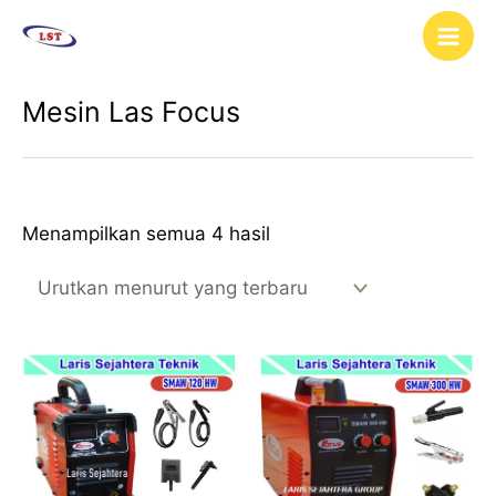
Diurutkan
Lewati
Main
menurut
ke
yang
terbaru
Men
konten
Mesin Las Focus
Menampilkan semua 4 hasil