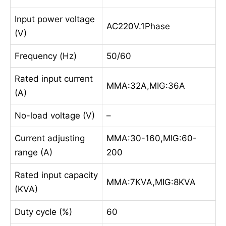
Input power voltage
AC220V.1Phase
(V)
Frequency (Hz)
50/60
Rated input current
MMA:32A,MIG:36A
(A)
No-load voltage (V)
–
Current adjusting
MMA:30-160,MIG:60-
range (A)
200
Rated input capacity
MMA:7KVA,MIG:8KVA
(KVA)
Duty cycle (%)
60