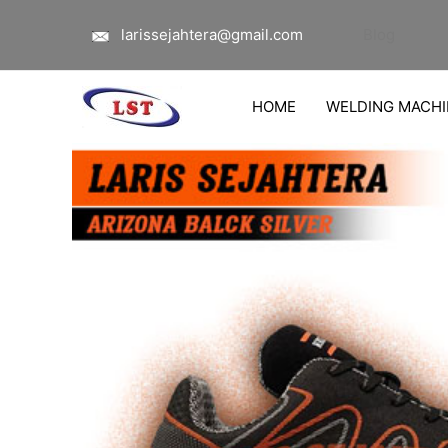
Lewati
larissejahtera@gmail.com
Blog
ke
konten
HOME
WELDING MACHI