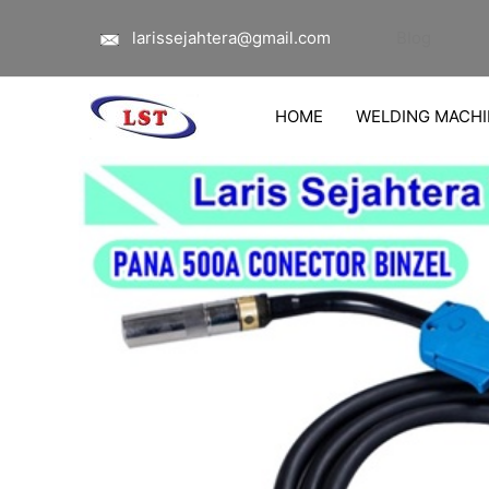
Lewati
larissejahtera@gmail.com
Blog
ke
konten
HOME
WELDING MACHI