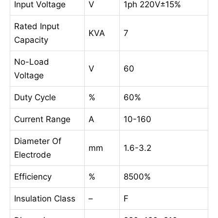
Input Voltage
V
1ph 220V±15%
Rated Input
KVA
7
Capacity
No-Load
V
60
Voltage
Duty Cycle
%
60%
Current Range
A
10-160
Diameter Of
mm
1.6-3.2
Electrode
Efficiency
%
8500%
Insulation Class
–
F