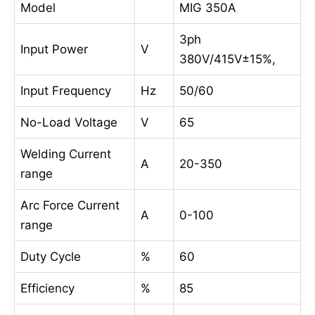
Model
MIG 350A
3ph
Input Power
V
380V/415V±15%,
Input Frequency
Hz
50/60
No-Load Voltage
V
65
Welding Current
A
20-350
range
Arc Force Current
A
0-100
range
Duty Cycle
%
60
Efficiency
%
85