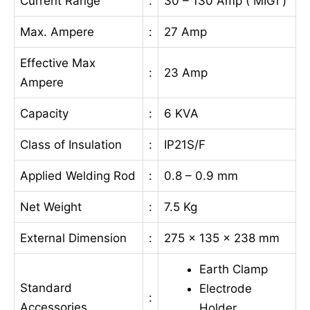
Current Range
:
30 – 130 Amp ( MIGi )
Max. Ampere
:
27 Amp
Effective Max
:
23 Amp
Ampere
Capacity
:
6 KVA
Class of Insulation
:
IP21S/F
Applied Welding Rod
:
0.8 – 0.9 mm
Net Weight
:
7.5 Kg
External Dimension
:
275 x 135 x 238 mm
Earth Clamp
Standard
Electrode
:
Accessories
Holder