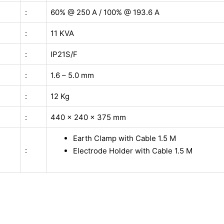
:
60% @ 250 A / 100% @ 193.6 A
:
11 KVA
:
IP21S/F
:
1.6 – 5.0 mm
:
12 Kg
:
440 x 240 x 375 mm
Earth Clamp with Cable 1.5 M
:
Electrode Holder with Cable 1.5 M