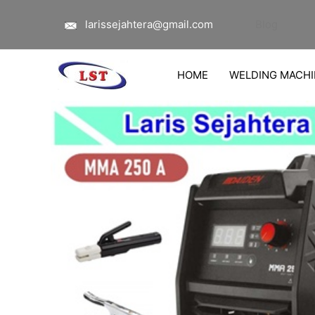
Lewati
larissejahtera@gmail.com
Blog
ke
konten
HOME
WELDING MACHI