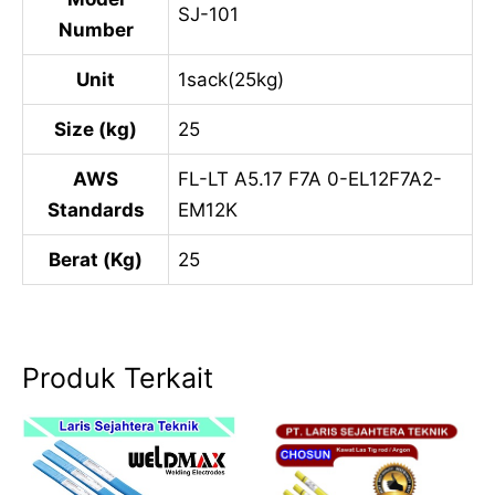
SJ-101
Number
Unit
1sack(25kg)
Size (kg)
25
AWS
FL-LT A5.17 F7A 0-EL12F7A2-
Standards
EM12K
Berat (Kg)
25
Produk Terkait