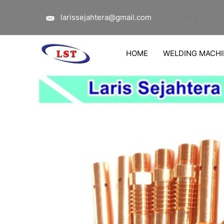
Lewati
larissejahtera@gmail.com
Blog
ke
konten
HOME
WELDING MACHI