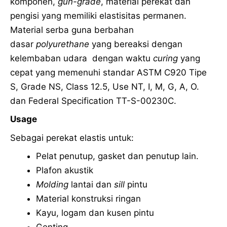
komponen,
gun-grade
, material perekat dan
pengisi yang memiliki elastisitas permanen.
Material serba guna berbahan
dasar
polyurethane
yang bereaksi dengan
kelembaban udara dengan waktu
curing
yang
cepat yang memenuhi standar ASTM C920 Tipe
S, Grade NS, Class 12.5, Use NT, I, M, G, A, O.
dan Federal Specification TT-S-00230C.
Usage
Sebagai perekat elastis untuk:
Pelat penutup, gasket dan penutup lain.
Plafon akustik
Molding
lantai dan
sill
pintu
Material konstruksi ringan
Kayu, logam dan kusen pintu