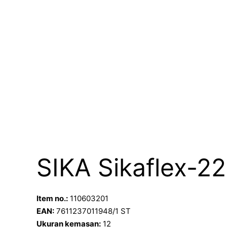
SIKA Sikaflex-2
Item no.:
110603201
EAN:
7611237011948/1 ST
Ukuran kemasan:
12