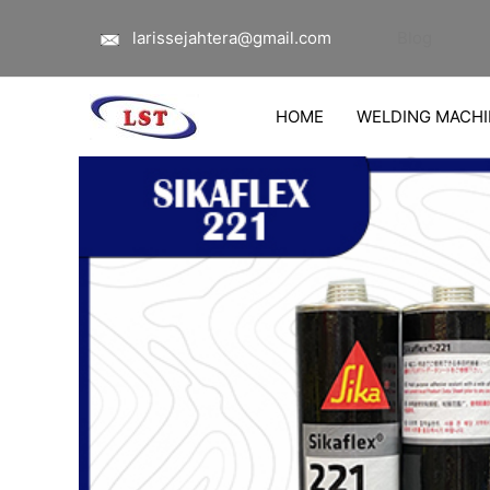
Lewati
larissejahtera@gmail.com
Blog
ke
konten
HOME
WELDING MACHI