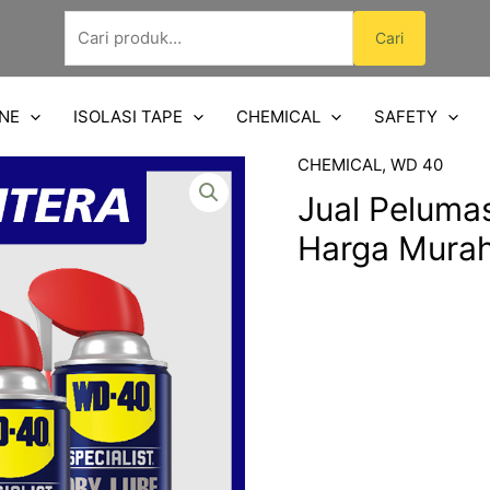
Pencarian
Cari
untuk:
NE
ISOLASI TAPE
CHEMICAL
SAFETY
CHEMICAL
,
WD 40
Jual Peluma
Harga Mura