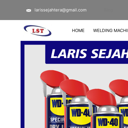
Lewati
larissejahtera@gmail.com
Blog
ke
konten
HOME
WELDING MACHI