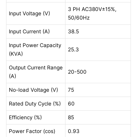
3 PH AC380V±15%,
Input Voltage (V)
50/60Hz
Input Current (A)
38.5
Input Power Capacity
25.3
(KVA)
Output Current Range
20-500
(A)
No-load Voltage (V)
75
Rated Duty Cycle (%)
60
Efficiency (%)
85
Power Factor (cos)
0.93