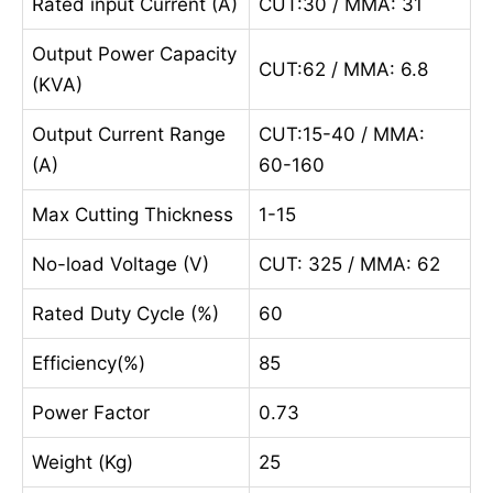
Rated input Current (A)
CUT:30 / MMA: 31
Output Power Capacity
CUT:62 / MMA: 6.8
(KVA)
Output Current Range
CUT:15-40 / MMA:
(A)
60-160
Max Cutting Thickness
1-15
No-load Voltage (V)
CUT: 325 / MMA: 62
Rated Duty Cycle (%)
60
Efficiency(%)
85
Power Factor
0.73
Weight (Kg)
25