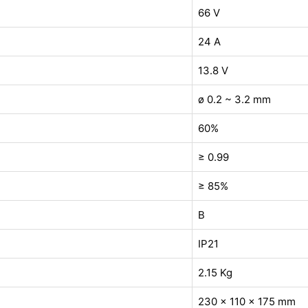
66 V
24 A
13.8 V
ø 0.2 ~ 3.2 mm
60%
≥ 0.99
≥ 85%
B
IP21
2.15 Kg
230 x 110 x 175 mm