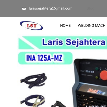
Lewati
larissejahtera@gmail.com
Blog
ke
konten
HOME
WELDING MACHI