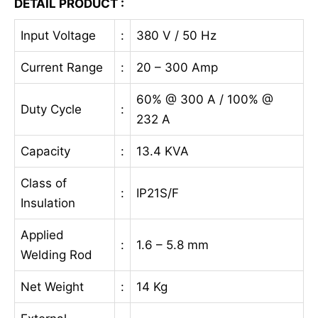
DETAIL PRODUCT :
Input Voltage
:
380 V / 50 Hz
Current Range
:
20 – 300 Amp
60% @ 300 A / 100% @
Duty Cycle
:
232 A
Capacity
:
13.4 KVA
Class of
:
IP21S/F
Insulation
Applied
:
1.6 – 5.8 mm
Welding Rod
Net Weight
:
14 Kg