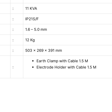
:
11 KVA
:
IP21S/F
:
1.6 – 5.0 mm
:
12 Kg
:
503 x 269 x 391 mm
Earth Clamp with Cable 1.5 M
:
Electrode Holder with Cable 1.5 M