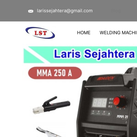
Lewati
larissejahtera@gmail.com
Blog
ke
konten
HOME
WELDING MACHI