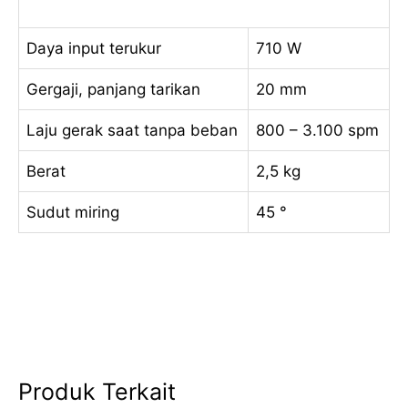
Daya input terukur
710 W
Gergaji, panjang tarikan
20 mm
Laju gerak saat tanpa beban
800 – 3.100 spm
Berat
2,5 kg
Sudut miring
45 °
Produk Terkait