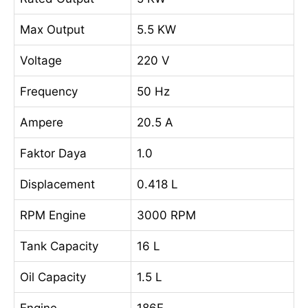
Max Output
5.5 KW
Voltage
220 V
Frequency
50 Hz
Ampere
20.5 A
Faktor Daya
1.0
Displacement
0.418 L
RPM Engine
3000 RPM
Tank Capacity
16 L
Oil Capacity
1.5 L