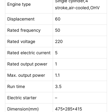
Single cylinder,4
Engine type
stroke,air-cooled,OHV
Displacement
60
Rated frequency
50
Rated voltage
220
Rated electric current
5
Rated output power
1
Max. output power
1.1
Run time
3.5
Electric starter
–
Dimension(mm)
475*285*415