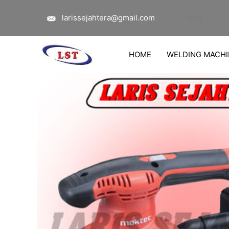
Lewati
larissejahtera@gmail.com
Blog
ke
konten
HOME
WELDING MACHI