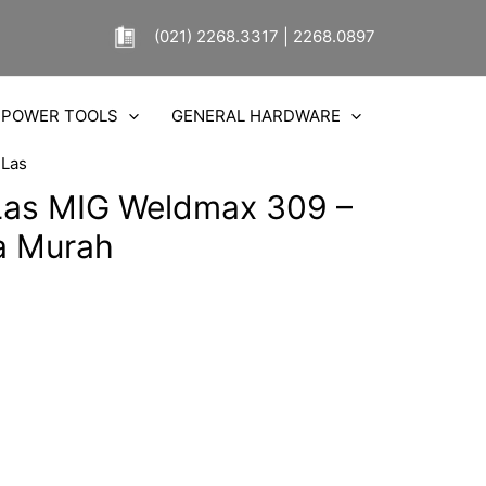
(021) 2268.3317 | 2268.0897
POWER TOOLS
GENERAL HARDWARE
 Las
Las MIG Weldmax 309 –
a Murah