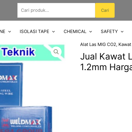
Pencarian
Cari
untuk:
NE
ISOLASI TAPE
CHEMICAL
SAFETY
Alat Las MIG CO2
,
Kawat
Jual Kawat 
1.2mm Harg