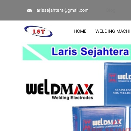
Lewati
larissejahtera@gmail.com
Blog
ke
konten
HOME
WELDING MACHI