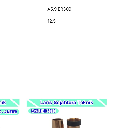
A5.9 ER309
12.5