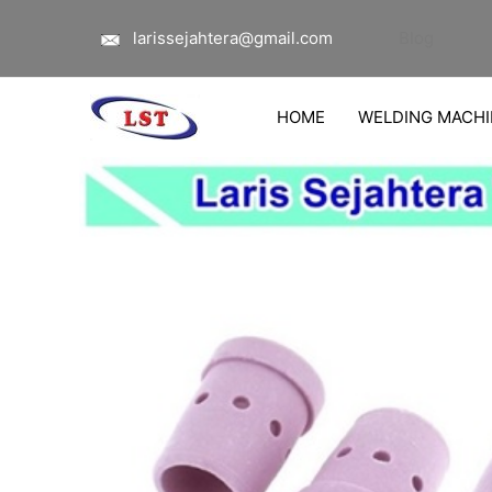
Lewati
larissejahtera@gmail.com
Blog
ke
konten
HOME
WELDING MACHI