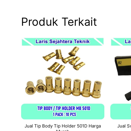
Produk Terkait
Jual Tip Body Tip Holder 501D Harga
Jual 