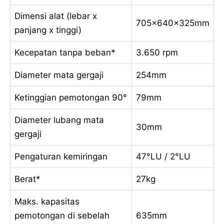
Dimensi alat (lebar x
705x640x325mm
panjang x tinggi)
Kecepatan tanpa beban*
3.650 rpm
Diameter mata gergaji
254mm
Ketinggian pemotongan 90°
79mm
Diameter lubang mata
30mm
gergaji
Pengaturan kemiringan
47°LU / 2°LU
Berat*
27kg
Maks. kapasitas
pemotongan di sebelah
635mm