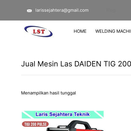
Lewati
larissejahtera@gmail.com
Blog
ke
konten
HOME
WELDING MACHI
Jual Mesin Las DAIDEN TIG 200
Menampilkan hasil tunggal