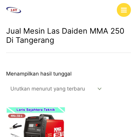
Lewati
Main
ke
Men
konten
Jual Mesin Las Daiden MMA 250
Di Tangerang
Menampilkan hasil tunggal