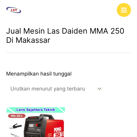
Lewati
Main
ke
Men
konten
Jual Mesin Las Daiden MMA 250
Di Makassar
Menampilkan hasil tunggal