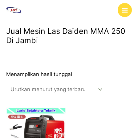
Lewati
Main
ke
Men
konten
Jual Mesin Las Daiden MMA 250
Di Jambi
Menampilkan hasil tunggal