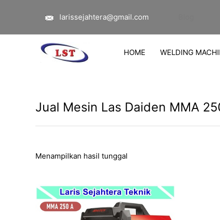
Lewati
larissejahtera@gmail.com
Blog
ke
konten
HOME
WELDING MACHI
Jual Mesin Las Daiden MMA 250
Menampilkan hasil tunggal