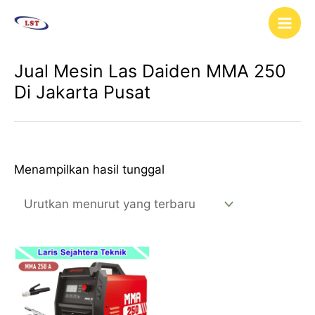
Lewati
Main
ke
Men
konten
Jual Mesin Las Daiden MMA 250
Di Jakarta Pusat
Menampilkan hasil tunggal