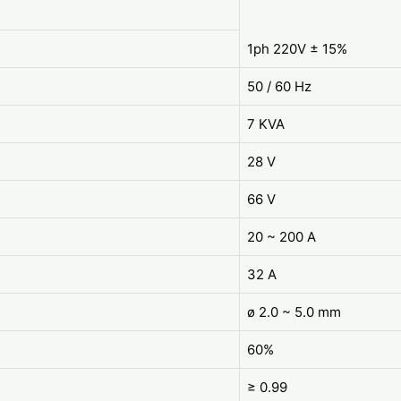
1ph 220V ± 15%
50 / 60 Hz
7 KVA
28 V
66 V
20 ~ 200 A
32 A
ø 2.0 ~ 5.0 mm
60%
≥ 0.99