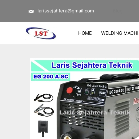
Lewati
Navigasi
larissejahtera@gmail.com
Blog
ke
pos
konten
HOME
WELDING MACHI