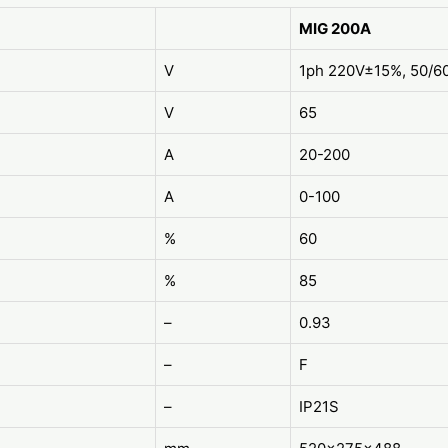
MIG 200A
V
1ph 220V±15%, 50/6
V
65
A
20-200
A
0-100
%
60
%
85
–
0.93
–
F
–
IP21S