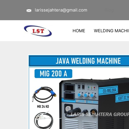
Lewati
Navigasi
larissejahtera@gmail.com
Blog
ke
pos
konten
HOME
WELDING MACHI