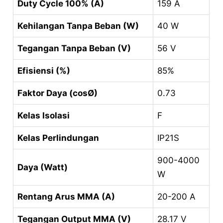
Duty Cycle 100% (A)
159 A
Kehilangan Tanpa Beban (W)
40 W
Tegangan Tanpa Beban (V)
56 V
Efisiensi (%)
85%
Faktor Daya (cosØ)
0.73
Kelas Isolasi
F
Kelas Perlindungan
IP21S
900-4000
Daya (Watt)
W
Rentang Arus MMA (A)
20-200 A
Tegangan Output MMA (V)
28.17 V