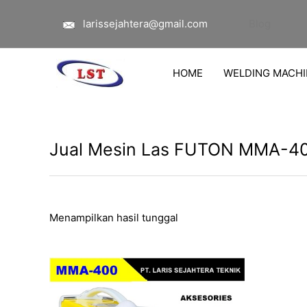
Lewati
larissejahtera@gmail.com
Blog
ke
konten
HOME
WELDING MACHI
Jual Mesin Las FUTON MMA-40
Menampilkan hasil tunggal