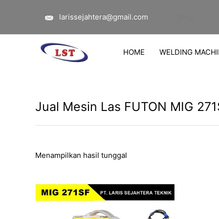
Lewati
larissejahtera@gmail.com
Blog
ke
konten
HOME
WELDING MACHI
Jual Mesin Las FUTON MIG 27
Menampilkan hasil tunggal