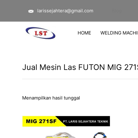
Lewati
larissejahtera@gmail.com
Blog
ke
konten
HOME
WELDING MACHI
Jual Mesin Las FUTON MIG 271
Menampilkan hasil tunggal