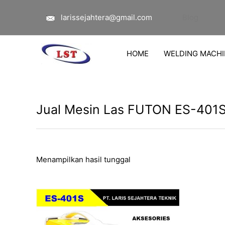
Lewati
larissejahtera@gmail.com
Blog
ke
konten
HOME
WELDING MACHI
Jual Mesin Las FUTON ES-401S
Menampilkan hasil tunggal