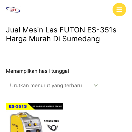
Lewati
Main
ke
Men
konten
Jual Mesin Las FUTON ES-351s
Harga Murah Di Sumedang
Menampilkan hasil tunggal