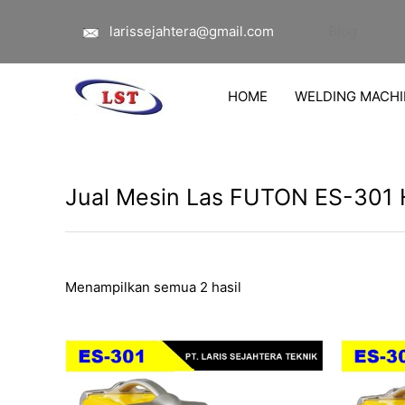
Diurutkan
Lewati
menurut
larissejahtera@gmail.com
Blog
ke
yang
terbaru
konten
HOME
WELDING MACHI
Jual Mesin Las FUTON ES-301
Menampilkan semua 2 hasil