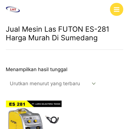
Lewati
Main
ke
Men
konten
Jual Mesin Las FUTON ES-281
Harga Murah Di Sumedang
Menampilkan hasil tunggal