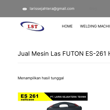
Lewati
larissejahtera@gmail.com
Blog
ke
konten
HOME
WELDING MACHI
Jual Mesin Las FUTON ES-261 
Menampilkan hasil tunggal