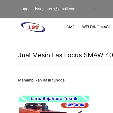
Lewati
larissejahtera@gmail.com
Blog
ke
konten
HOME
WELDING MACHI
Jual Mesin Las Focus SMAW 40
Menampilkan hasil tunggal