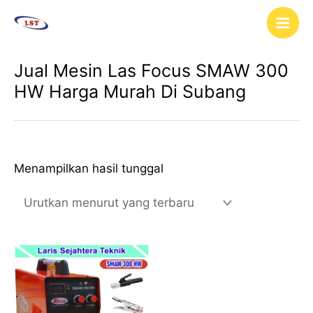
Lewati
Main
ke
Men
konten
Jual Mesin Las Focus SMAW 300
HW Harga Murah Di Subang
Menampilkan hasil tunggal