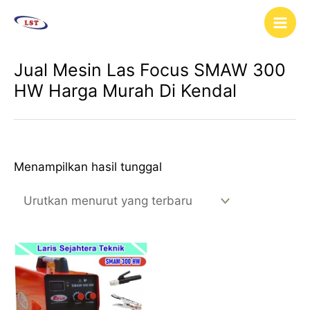
Lewati
Main
ke
Men
konten
Jual Mesin Las Focus SMAW 300
HW Harga Murah Di Kendal
Menampilkan hasil tunggal