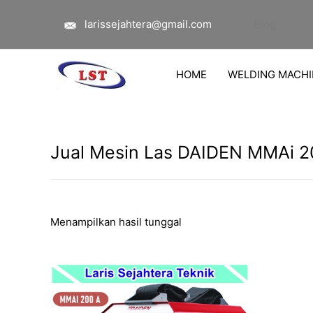
Lewati
larissejahtera@gmail.com
Blog
ke
konten
HOME
WELDING MACHI
Jual Mesin Las DAIDEN MMAi 2
Menampilkan hasil tunggal