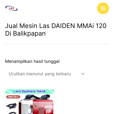
Lewati
Main
ke
Men
konten
Jual Mesin Las DAIDEN MMAi 120
Di Balikpapan
Menampilkan hasil tunggal