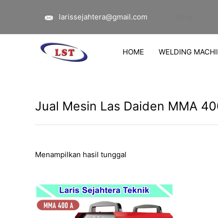
Lewati
larissejahtera@gmail.com
Blog
ke
konten
HOME
WELDING MACHI
Jual Mesin Las Daiden MMA 40
Menampilkan hasil tunggal