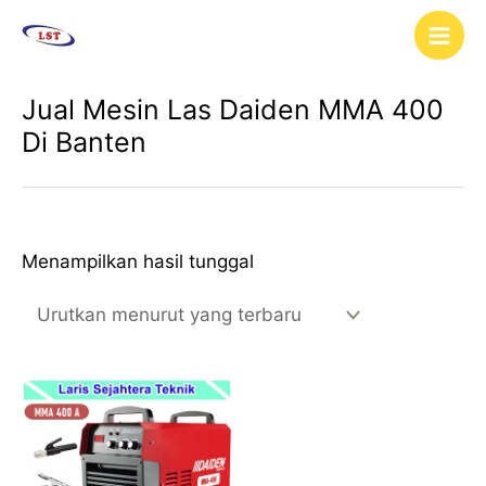
Lewati
Main
ke
Men
konten
Jual Mesin Las Daiden MMA 400
Di Banten
Menampilkan hasil tunggal